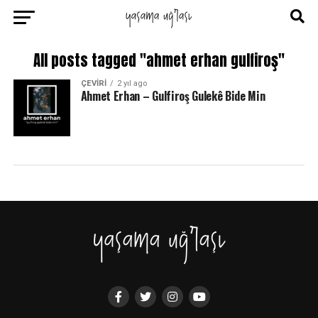
All posts tagged "ahmet erhan gulfiroş"
ÇEVIRI
2 yıl ago
Ahmet Erhan – Gulfiroş Gulekê Bide Min