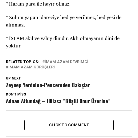
* Haram para ile hayır olmaz.
* Zulüm yapan idareciye hediye verilmez, hediyesi de
alınmaz.
* İSLAM akıl ve vahiy dinidir. Aklı olmayanın dini de
yoktur.
RELATED TOPICS:
IMAM AZAM DEVRIMCI
IMAM AZAM GÖRÜŞLERI
UP NEXT
Zeynep Yerdelen-Pencereden Bakışlar
DON'T MISS
Adnan Altundağ – Hülasa “Rüştü Onur Üzerine”
CLICK TO COMMENT