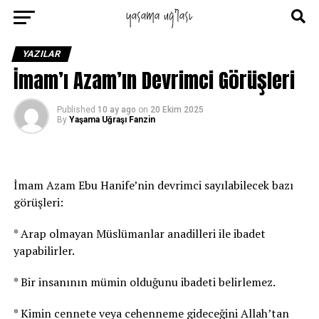
YAZILAR
İmam’ı Azam’ın Devrimci Görüşleri
Published
10 ay ago
on
20 Ekim 2025
By
Yaşama Uğraşı Fanzin
İmam Azam Ebu Hanife’nin devrimci sayılabilecek bazı
görüşleri:
* Arap olmayan Müslümanlar anadilleri ile ibadet
yapabilirler.
* Bir insanının mümin olduğunu ibadeti belirlemez.
* Kimin cennete veya cehenneme gideceğini Allah’tan