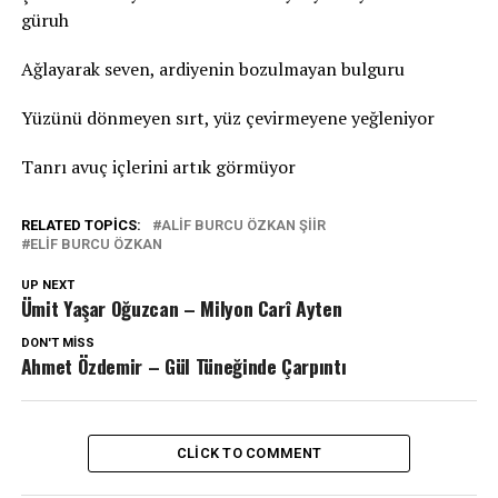
güruh
Ağlayarak seven, ardiyenin bozulmayan bulguru
Yüzünü dönmeyen sırt, yüz çevirmeyene yeğleniyor
Tanrı avuç içlerini artık görmüyor
RELATED TOPICS:
ALIF BURCU ÖZKAN ŞIIR
ELIF BURCU ÖZKAN
UP NEXT
Ümit Yaşar Oğuzcan – Milyon Carî Ayten
DON'T MISS
Ahmet Özdemir – Gül Tüneğinde Çarpıntı
CLICK TO COMMENT