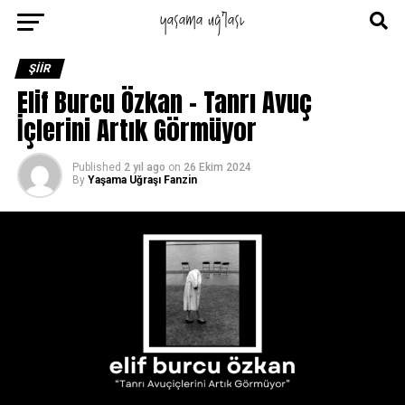
ŞIIR
Elif Burcu Özkan – Tanrı Avuç
İçlerini Artık Görmüyor
Published
2 yıl ago
on
26 Ekim 2024
By
Yaşama Uğraşı Fanzin