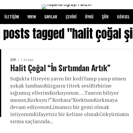
İLETIŞIM
YAYIN
SAYILAR
ÇEVIRI
ÖYKÜ
ŞIIR
GÖRSEL
l posts tagged "halit çoğal şi
ŞIIR
1 yıl ago
Halit Çoğal “İn Sırtımdan Artık”
Soğukta titreyen yavru bir kediYanıp yanıp sönen
sokak lambasıRüzgarın titrek sesiBirbirine
sığınmış ellerimKorkuyorum….Tanrım biliyor
musun;Korkuyu?“Korkma”KorktumKorkmaya
devam ediyorumLimansız bir gemi olmak
istiyorumKifayetsiz bir kelime olmakGökyüzünün
sırma saçlarında...