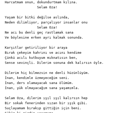
Harcatmam onun, dokundurtmam kılına.
                Selam Oza!
Yaşam bir bitki değilse aslında,
Neden dilimliyor, parçalıyor insanlar onu
                Selam Oza!
Ne acı bu denli geç rastlamak sana
Ve böylesine erken ayrı kalmak sonunda.
Karşıtlar getiriliyor bir araya
Bırak çekeyim kahrını ve acını kendime
Çünkü acılı kutbuyum mıknatısın ben,
Sense sevinçli. Dilerim sonuna dek kalırsın öyle.
Dilerim hiç bilmezsin ne denli hüzünlüyüm.
İnan, kendimle üzmeyeceğim seni.
İnan, ders olamayacak sana ölümüm.
İnan, yük olmayacağım sana yaşamımla.
Selam Oza, dilerim ışıl ışıl kalırsın hep
Bir sokak fenerinden sızan bir ışık gibi.
Suçlayamam bırakıp gittiğin için beni.