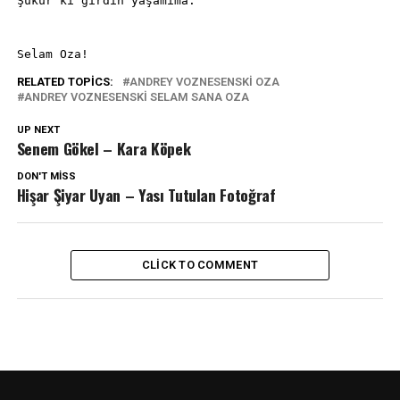
Şükür ki girdin yaşamıma.
Selam Oza!
RELATED TOPICS:
ANDREY VOZNESENSKI OZA
ANDREY VOZNESENSKI SELAM SANA OZA
UP NEXT
Senem Gökel – Kara Köpek
DON'T MISS
Hişar Şiyar Uyan – Yası Tutulan Fotoğraf
CLICK TO COMMENT