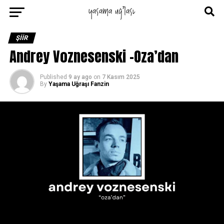
ŞIIR
Andrey Voznesenski -Oza’dan
Published
9 ay ago
on
7 Kasım 2025
By
Yaşama Uğraşı Fanzin