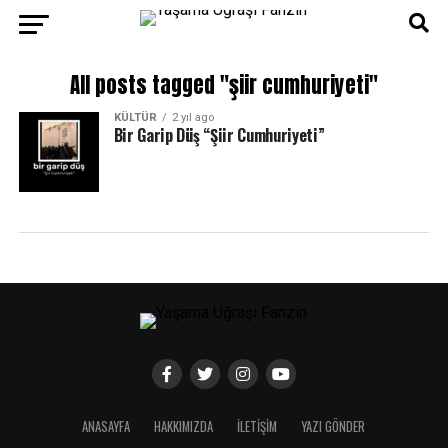
All posts tagged "şiir cumhuriyeti"
KÜLTÜR
2 yıl ago
Bir Garip Düş “Şiir Cumhuriyeti”
ANASAYFA
HAKKIMIZDA
İLETIŞIM
YAZI GÖNDER