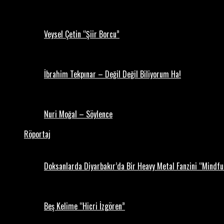
Veysel Çetin “Şiir Borcu”
İbrahim Tekpınar – Değil Değil Biliyorum Ha!
Nuri Moğal – Söylence
Röportaj
Doksanlarda Diyarbakır’da Bir Heavy Metal Fanzini “Mindf
Beş Kelime “Hicri İzgören”