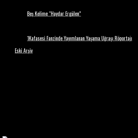
Beş Kelime “Haydar Ergülen”
1Kafasesi Fanzinde Yayımlanan Yaşama Uğraşı Röportajı
Eski Arşiv
All posts tagged "şiir alayı dergi 
Dergi
2 yıl ago
Şiir Alayı Dergisinin 1. Sayısı Çıktı.
Şiiri aynı çatı altında buluşturmak için yola çıkan Şiir 
merhaba diyor....