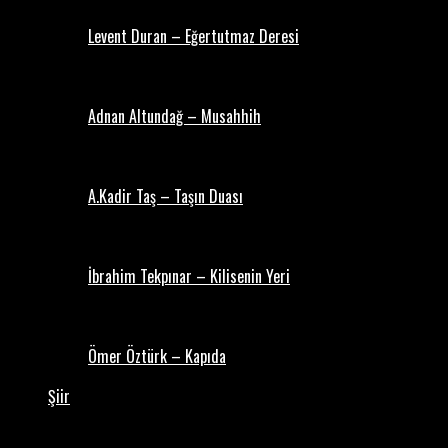
Levent Duran – Eğertutmaz Deresi
Adnan Altundağ – Musahhih
A.Kadir Taş – Taşın Duası
İbrahim Tekpınar – Kilisenin Yeri
Ömer Öztürk – Kapıda
Şiir