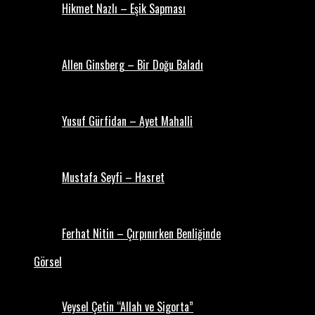
Hikmet Nazlı – Eşik Sapması
Allen Ginsberg – Bir Doğu Baladı
Yusuf Gürfidan – Ayet Mahalli
Mustafa Seyfi – Hasret
Ferhat Nitin – Çırpınırken Benliğinde
Görsel
Veysel Çetin “Allah ve Sigorta”