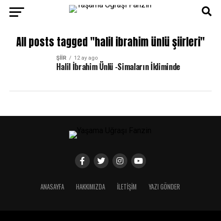
All posts tagged "halil ibrahim ünlü şiirleri"
ŞIIR
12 ay ago
Halil İbrahim Ünlü -Simaların İkliminde
ANASAYFA
HAKKIMIZDA
İLETIŞIM
YAZI GÖNDER