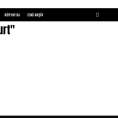
RÖPORTAJ
ESKI ARŞIV
urt"