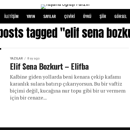
İLETIŞIM
YAYIN
SAYILAR
ÇEVIRI
ÖYKÜ
ŞIIR
GÖRSEL
 posts tagged "elif sena bozk
YAZILAR
8 ay ago
Elif Sena Bozkurt – Elifba
Kalbine giden yollarda beni kenara çekip kafamı
karanlık sulara batırıp çıkarıyorsun. Bu bir vaftiz
biçimi değil, kucağına nur topu gibi bir ur vermem
için bir cenaze...