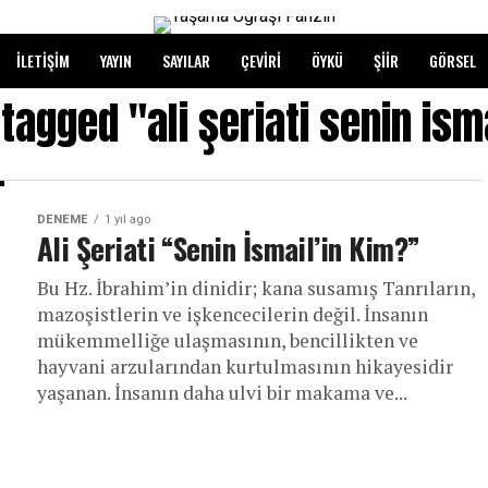
İLETIŞIM
YAYIN
SAYILAR
ÇEVIRI
ÖYKÜ
ŞIIR
GÖRSEL
 tagged "ali şeriati senin ism
DENEME
1 yıl ago
Ali Şeriati “Senin İsmail’in Kim?”
Bu Hz. İbrahim’in dinidir; kana susamış Tanrıların,
mazoşistlerin ve işkencecilerin değil. İnsanın
mükemmelliğe ulaşmasının, bencillikten ve
hayvani arzularından kurtulmasının hikayesidir
yaşanan. İnsanın daha ulvi bir makama ve...