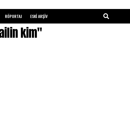
RÖPORTAJ
ESKI ARŞIV
ailin kim"