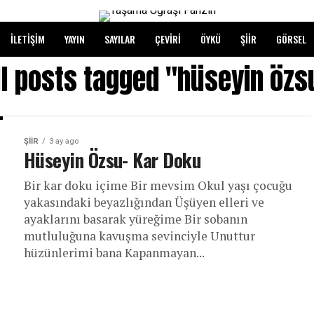
İLETIŞIM
YAYIN
SAYILAR
ÇEVIRI
ÖYKÜ
ŞIIR
GÖRSEL
ll posts tagged "hüseyin özs
ŞIIR
3 ay ago
Hüseyin Özsu- Kar Doku
Bir kar doku içime Bir mevsim Okul yaşı çocuğu
yakasındaki beyazlığından Üşüyen elleri ve
ayaklarını basarak yüreğime Bir sobanın
mutluluğuna kavuşma sevinciyle Unuttur
hüzünlerimi bana Kapanmayan...