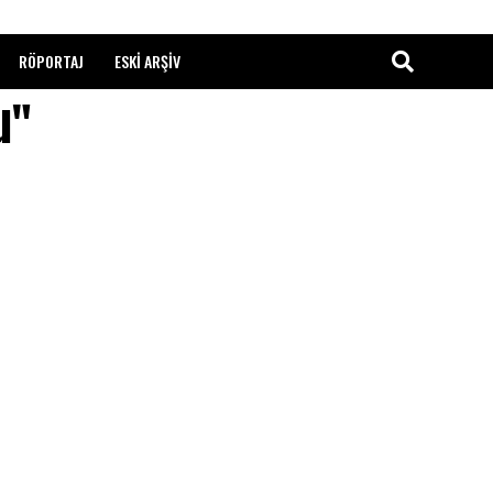
RÖPORTAJ
ESKI ARŞIV
u"