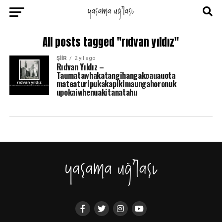
All posts tagged "rıdvan yıldız"
ŞIIR
2 yıl ago
Rıdvan Yıldız –
Taumatawhakatangihangakoauauota
mateaturipukakapikimaungahoronuk
upokaiwhenuakitanatahu